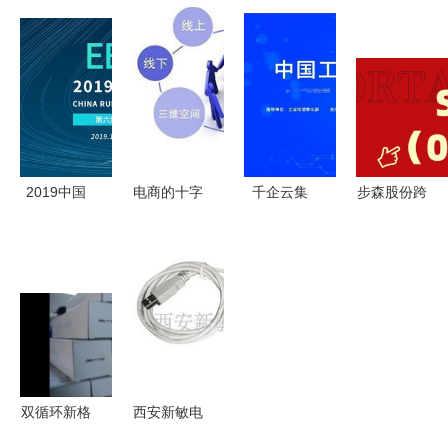
节来临，警
睛 电商平
阶指南 打
卖服务到入
惕“电商专
台选购打印
造高点击创
局社交电商
供”陷阱，
产品完全指
意主图的核
国美转型之
明辨真伪理
南
心技能
路的机遇与
性消费
挑战
2019中国
电商的十字
千企云集
步森股份跨
农村电商峰
路口 从“电
巅峰盛宴
界布局电子
会 数字赋
子商
2018年中
商务 新设
能乡村振
务”到“新零
国工业电子
电商公司引
兴，杭州共
售”的范式
商务大会前
关注，股民
绘发展新蓝
转换
瞻
索赔案仍在
图
征集中
双循环新格
西安新敏电
局下，电子
子科技 电