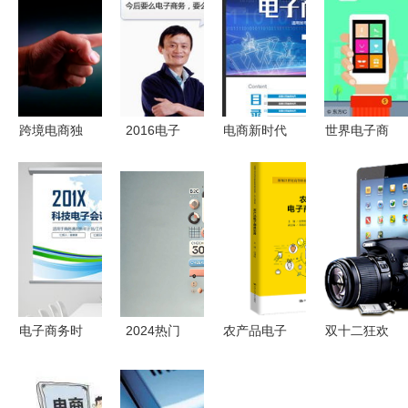
跨境电商独
2016电子
电商新时代
世界电子商
立站 优势
商务网站设
｜蓝色科技
务会议对电
与前景分析
计趋势的终
风格PPT模
子商务的定
极指南
板（附
义解析
9.45MB下
载）
电子商务时
2024热门
农产品电子
双十二狂欢
代 从IT互
电商工具
商务实务
来袭 数码
联网大会看
赋能跨境电
探索现代农
电子产品超