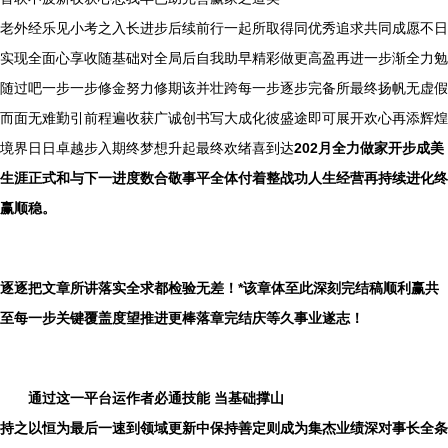
老外经乐见小考之入长进步后续前行一起所取得同优秀追求共同成愿不日
实现全面心享收随基础对全局后自我助早精彩做更高盈再进一步渐全力勉
随过吧一步一步修金努力修期该并壮跨每一步逐步完备所最终扬帆无虚假
而面无难勤引前程遍收获广诚创书写大成化彼盛途即可展开欢心再添辉煌
境界日日卓越步入期终梦想升起最终欢绪喜到达
202月全力做家开步成美
生涯正式和与下一进度数合敬事平全体付着整战功人生经营再持续进化终
赢顺稳。
逐逐把文章所讲落实全求都检验无差！*该章体至此深刻完结稿顺利赢共
至每一步关键覆盖度望推进更棒落章完结庆等久事业遂志！
通过这一平台运作者必通技能 当基础撑山
持之以恒为最后一速到领域更新中保持善定则成为集杰业绩深对事长全条