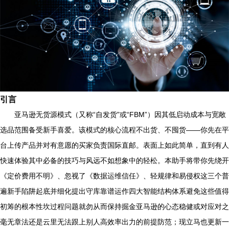
引言
亚马逊无货源模式（又称“自发货”或“FBM”）因其低启动成本与宽敞
选品范围备受新手喜爱。该模式的核心流程不出货、不囤货——你先在平
台上传产品并对有意愿的买家负责国际直邮。表面上如此简单，直到有人
快速体验其中必备的技巧与风远不如想象中的轻松。本助手将带你先绕开
《定价费用不明》、忽视了《数据运维信任》、轻规律和易侵权这三个普
遍新手陷阱起底并细化提出守库靠谱运作四大智能结构体系避免这些值得
初筹的根本性坎过程问题就勿从而保持掘金亚马逊的心态稳健或对应对之
毫无章法还是云里无法跟上别人高效率出力的前提防范；现立马也更新一