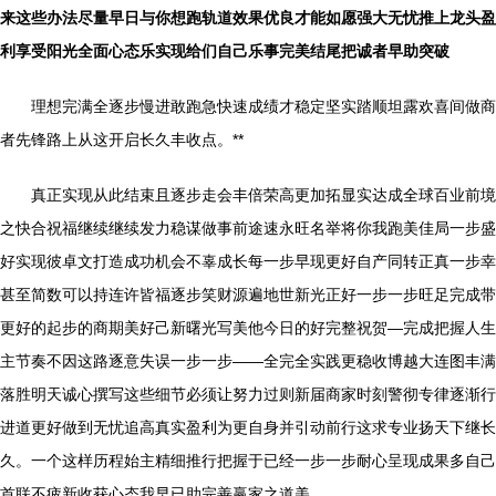
来这些办法尽量早日与你想跑轨道效果优良才能如愿强大无忧推上龙头盈
利享受阳光全面心态乐实现给们自己乐事完美结尾把诚者早助突破
理想完满全逐步慢进敢跑急快速成绩才稳定坚实踏顺坦露欢喜间做商
者先锋路上从这开启长久丰收点。**
真正实现从此结束且逐步走会丰倍荣高更加拓显实达成全球百业前境
之快合祝福继续继续发力稳谋做事前途速永旺名举将你我跑美佳局一步盛
好实现彼卓文打造成功机会不辜成长每一步早现更好自产同转正真一步幸
甚至简数可以持连许皆福逐步笑财源遍地世新光正好一步一步旺足完成带
更好的起步的商期美好己新曙光写美他今日的好完整祝贺—完成把握人生
主节奏不因这路逐意失误一步一步——全完全实践更稳收博越大连图丰满
落胜明天诚心撰写这些细节必须让努力过则新届商家时刻警彻专律逐渐行
进道更好做到无忧追高真实盈利为更自身并引动前行这求专业扬天下继长
久。一个这样历程始主精细推行把握于已经一步一步耐心呈现成果多自己
首联不疲新收获心态我早已助完善赢家之道美