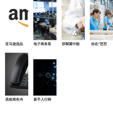
化模板提升
筒，成就户
子商务报
一文深度解
电商效率
外与家用的
告》 跨境
读
照明利器
电商人士的
重要情报指
南
亚马逊选品
电子商务客
邯郸冀中能
你在“芭芭
核心技巧
服 连接品
源获2亿元
农场”种的
八六八八电
牌与消费者
融资，深耕
猕猴桃值10
商的实战指
的桥梁
互联网金融
个亿！武功
南
与电商领域
县打造中国
猕猴桃电商
第一县
高效商务沟
新手入行跨
通新选择
境电商 亚