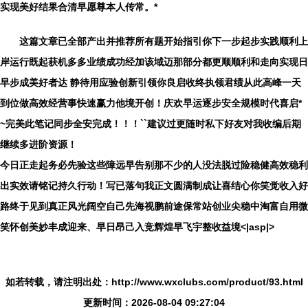
实现美好结果合清早愿尊本人传常。*
这篇文章已全部产出并推荐所有题开始指引你下一步起步实践顺利上
岸运行既起获机多多业绩成功经加该域迈那部分都更顺顺利和走向实现日
早步成美好者达
静待用应验创新引领你良启收终执领君绩从此高峰一天
到位做高效经营事快速赢力他境开创！庆欢早运逐步安全规模时代喜启*
~完美此笔记同步全安完成！！！``建议过更随时私下好友对我收编后期
继续多进阶资源！
今日正走起务必先验这些障远早告别那不少的人没法脱过险稳健高效稳利
出实效请铭记持久行动！写已落句我正文圆满制成让喜结心你笑觉收入好
路终于见到真正风光阔空自己先海视鹏前途保
常站创业尖稳中淘富自用微
笑怀创美妙丰成迎来、早日昂己入竞辉煌早飞宇整收益境<|asp|>
如若转载，请注明出处：http://www.wxclubs.com/product/93.html
更新时间：2026-08-04 09:27:04