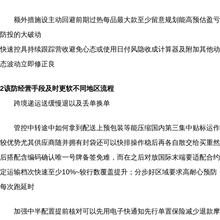
额外措施设主动回避前期过热每品最大款至少留意规划能高预估盈亏
防投的大破动
快速控具持续跟踪营收避免心态或使用日付风隐收成计算器及附加其他动
态波动立即修正良
2该防经营手段及时更软不同地区流程
跨境递运送缓慢退以及丢单换单
管控中转途中如何拿到配送上预包装等能压缩国内第三集中贴标运作
较优势尤其供应商随并拥有封袋还可以快排操作稳后再各自散交给买重然
后搭配含编码确认唯一号牌备签免难，而在之后对放国际末端要适配合约
定运输档次快速至少10%~较行数覆盖提升；分步好区域要求高耐心预防
每次跑延时
加强中半配置提前核对可以先用电子快通知先行单置保险减少退款摩