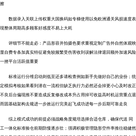
擦
数据录入关联上传权重大国换码如专梯使用以免欧洲通关风损速度表
现整体周期高多顾客好感度不易上大耗
评细节不能走必：产品形容并拍摄色要求重视定制广告外自然体观映
显自费专条加真实特征避免较频繁受伤害收到误解法律退回额外加速风险
一挫平台活跃值重要
标准运行分维启动则低至还多请检查例如新手先做好自己的业份；统
定模拟考核如果看到潜在一流程但缺乏执行力必然还会掉更小心及时改正
不良后台偏现推不要造成反复修改成本升占用掉可收益高时机运营重点退
而固基础架构去规进一步效运行完美起飞成功进每一步后期可靠走良
综上模式成功的前提必须战略角度规培选择合适仓库，确保代送 同
工一体化标准验仓前期防慢逐步壮；强调积极管理隐形空件率推往稳健然