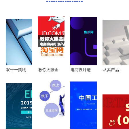
----------------
双十一购物
教你火眼金
电商设计进
从卖产品、
节来临，警
睛 电商平
阶指南 打
卖服务到入
惕“电商专
台选购打印
造高点击创
局社交电商
供”陷阱，
产品完全指
意主图的核
国美转型之
明辨真伪理
南
心技能
路的机遇与
性消费
挑战