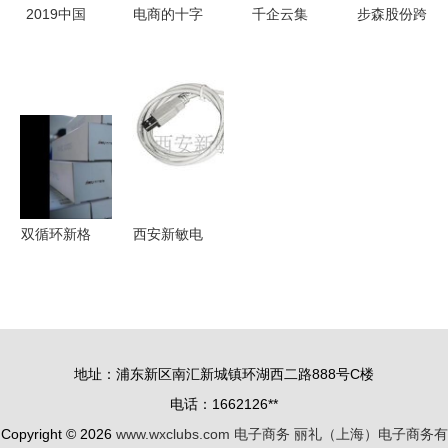
2019中国
电商的十字
千企云集
步森股份跨
农村电商峰
路口 从“电
巅峰盛宴
界布局电子
会 数字赋
子商
2018年中
商务 新设
能乡村振
务”到“新零
国工业电子
电商公司引
兴，杭州共
售”的范式
商务大会前
关注，股民
绘发展新蓝
转换
瞻
索赔案仍在
图
征集中
双循环新格
西安新敏电
局下，电子
子科技 电
商务成出口
子商务领域
转内销关键
的创新力量
引擎
地址：浦东新区南汇新城镇环湖西二路888号C楼
电话：1662126**
Copyright © 2026
www.wxclubs.com
电子商务
丽礼（上海）电子商务有